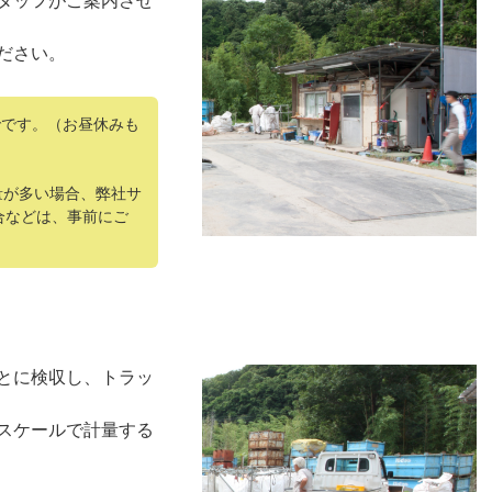
タッフがご案内させ
ださい。
でです。（お昼休みも
量が多い場合、弊社サ
合などは、事前にご
とに検収し、トラッ
計スケールで計量する