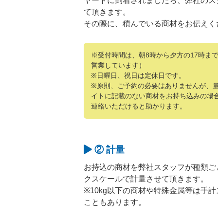
ヤードに到着されましたら、弊社のス
て頂きます。
その際に、積んでいる商材をお伝えく
※受付時間は、朝8時から夕方の17時ま
営業しています）
※日曜日、祝日は定休日です。
※原則、ご予約の必要はありませんが、
イトに記載のない商材をお持ち込みの場
連絡いただけると助かります。
② 計量
お持込の商材を弊社スタッフが種類ご
クスケールで計量させて頂きます。
※10kg以下の商材や特殊金属等は手
こともあります。